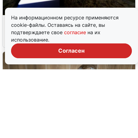
На информационном ресурсе применяются
Ночью в Самарской области завыли
cookie-файлы. Оставаясь на сайте, вы
сирены
подтверждаете свое
согласие
на их
использование.
8 августа
0
Согласен