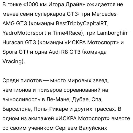
В гонке «1000 км Игора Драйв» ожидается не
менее семи суперкаров GT3: три Mercedes-
AMG GT3 (команды BestTripbyCapitalRT,
YadroMotorsport и Time4Race), три Lamborghini
Huracan GT3 (команды «ИСКРА Мотоспорт» и
Spora GT) и одна Audi R8 GT3 (команда
Vracing).
Среди пилотов — много мировых звезд,
чемпионов и призеров соревнований на
выносливость в Ле-Мане, Дубае, Спа,
Барселоне, Поль-Рикаре и других трассах. В
одном из экипажей «ИСКРА Мотоспорт» вместе
со своим учеником Сергеем Валуйских