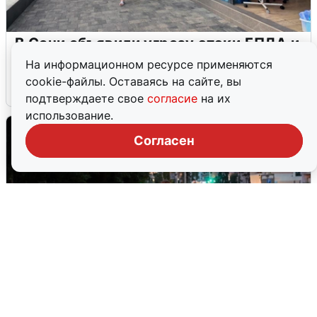
В Сочи объявили угрозу атаки БПЛА и
закрыли пляжи
На информационном ресурсе применяются
cookie-файлы. Оставаясь на сайте, вы
6 августа
0
подтверждаете свое
согласие
на их
использование.
Согласен