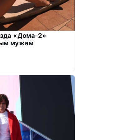
везда «Дома-2»
дым мужем