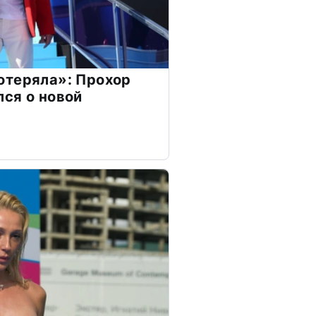
отеряла»: Прохор
ся о новой