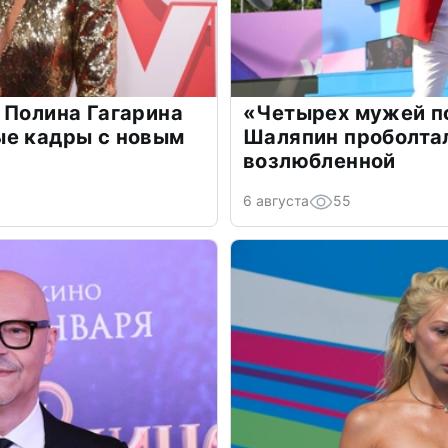
 Полина Гагарина
«Четырех мужей п
ые кадры с новым
Шаляпин проболтал
возлюбленной
6 августа
55