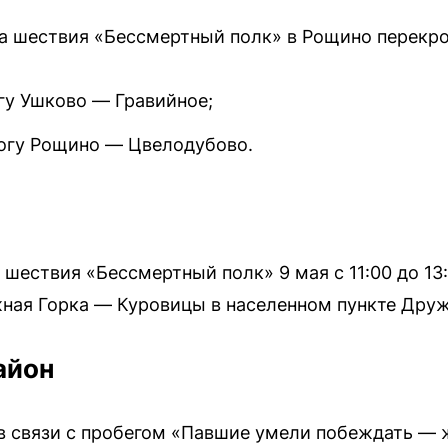
а шествия «Бессмертный полк» в Рощино перекр
огу Ушково — Гравийное;
орогу Рощино — Цвелодубово.
 шествия «Бессмертный полк» 9 мая с 11:00 до 13
ная Горка — Куровицы в населенном пункте Друж
айон
в связи с пробегом «Павшие умели побеждать — 