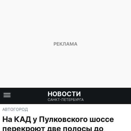
НОВОСТИ
САНКТ-ПЕТЕРБУРГА
АВТО
ГОРОД
На КАД у Пулковского шоссе
перекроют две полосы до