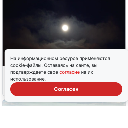
На информационном ресурсе применяются
cookie-файлы. Оставаясь на сайте, вы
Взрывы в Воронеже после сигнала
подтверждаете свое
согласие
на их
тревоги
использование.
Согласен
5 августа
0