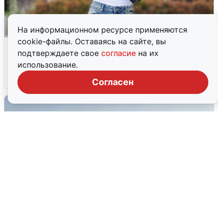
На информационном ресурсе применяются
cookie-файлы. Оставаясь на сайте, вы
Волгоградцы остались без
подтверждаете свое
согласие
на их
мобильного интернета
использование.
6 августа
0
Согласен