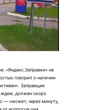
е: «Яндекс.Заправки» не
ностью говорил о наличии
активен». Заправщик
з ждем, должен скоро
но — «может, через минуту,
и от вопросов она