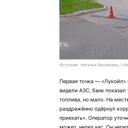
Источник: 
Наталья Вязовкина / «Ф
Первая точка — «Лукойл» 
видели АЗС, банк показал
топлива, но мало. На мес
раздражённо одёрнул корр
приехать». Оператор уточн
может, через час. Он чере