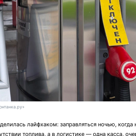
онтанка.ру»
делилась лайфхаком: заправляться ночью, когда н
утствии топлива, а в логистике — одна касса, оче