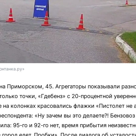
онтанка.ру»
на Приморском, 45. Агрегаторы показывали разно
 только точки, «Гдебенз» с 20-процентной уверен
те на колонках красовались флажки «Пистолет не 
еспондента: «Ну зачем вы это делаете?! Бензово
ила: 95-го и 92-го нет, время прибытия неизвест
з город едет. Пробки». После диалога об усталост