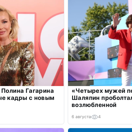
 Полина Гагарина
«Четырех мужей п
ые кадры с новым
Шаляпин проболтал
возлюбленной
6 августа
4