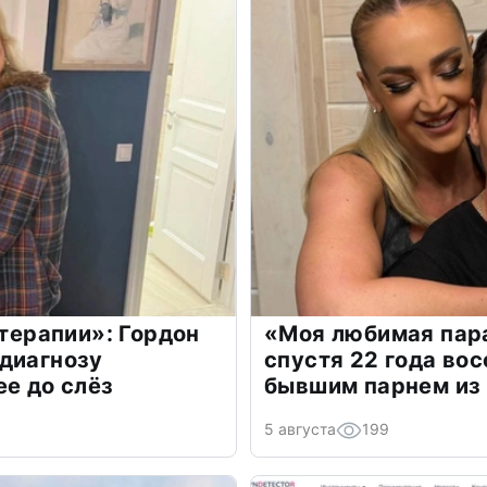
 терапии»: Гордон
«Моя любимая пара
диагнозу
спустя 22 года во
ее до слёз
бывшим парнем из
5 августа
199