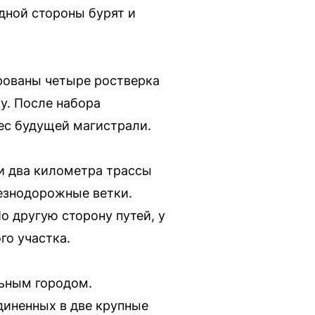
дной стороны бурят и
рованы четыре ростверка
у. После набора
ес будущей магистрали.
и два километра трассы
езнодорожные ветки.
о другую сторону путей, у
го участка.
ьным городом.
единенных в две крупные