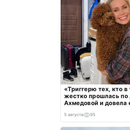
«Триггерю тех, кто в
жестко прошлась по 
Ахмедовой и довела 
5 августа
95