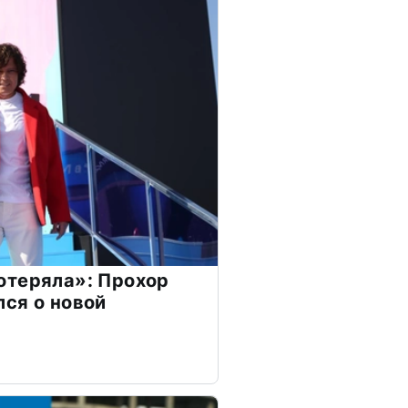
отеряла»: Прохор
ся о новой