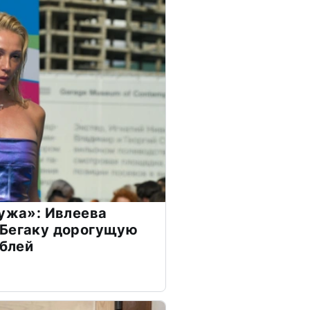
мужа»: Ивлеева
 Бегаку дорогущую
ублей