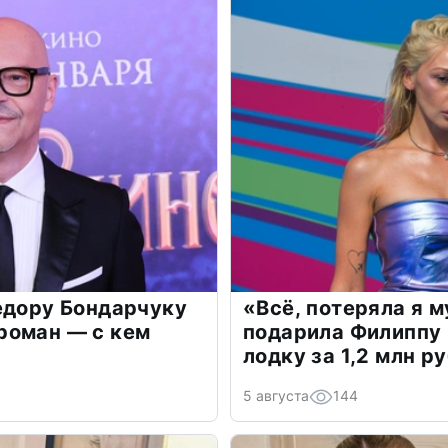
едору Бондарчуку
«Всё, потеряла я 
роман — с кем
подарила Филиппу
лодку за 1,2 млн р
5 августа
144