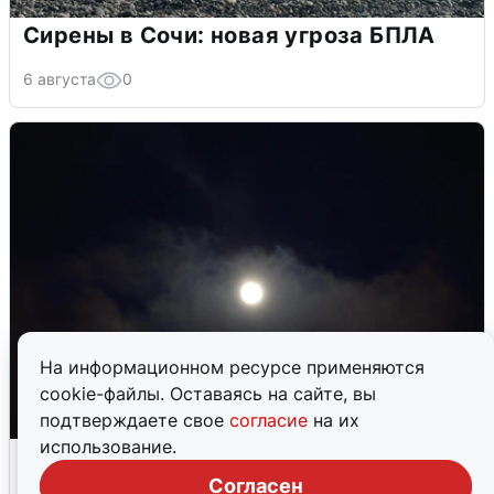
Сирены в Сочи: новая угроза БПЛА
6 августа
0
На информационном ресурсе применяются
cookie-файлы. Оставаясь на сайте, вы
подтверждаете свое
согласие
на их
использование.
Взрывы в Воронеже после сигнала
тревоги
Согласен