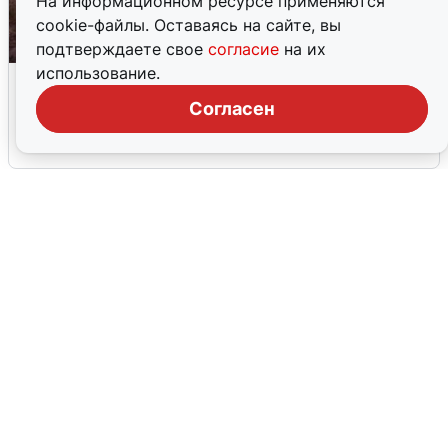
На информационном ресурсе применяются
cookie-файлы. Оставаясь на сайте, вы
подтверждаете свое
согласие
на их
использование.
Опубликована карта отключений
воды в Воронеже
Согласен
6 августа
0