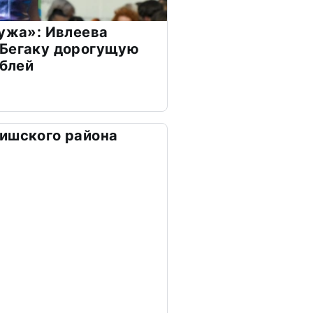
мужа»: Ивлеева
 Бегаку дорогущую
ублей
ишского района