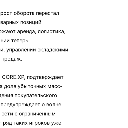
 рост оборота перестал
оварных позиций
ожают аренда, логистика,
ании теперь
ти, управлении складскими
 продаж.
и CORE.XP, подтверждает
да доля убыточных масс-
дения покупательского
а предупреждает о волне
 сети с ограниченным
 ряд таких игроков уже