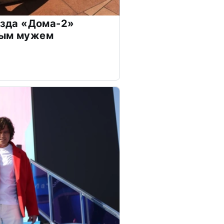
везда «Дома-2»
дым мужем