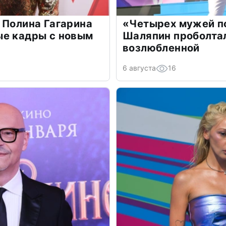
 Полина Гагарина
«Четырех мужей п
ые кадры с новым
Шаляпин проболтал
возлюбленной
6 августа
16