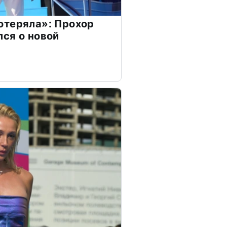
отеряла»: Прохор
ся о новой