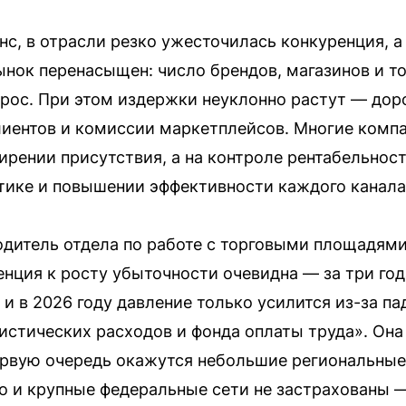
с, в отрасли резко ужесточилась конкуренция, а
ынок перенасыщен: число брендов, магазинов и т
рос. При этом издержки неуклонно растут — дор
лиентов и комиссии маркетплейсов. Многие комп
ирении присутствия, а на контроле рентабельнос
тике и повышении эффективности каждого канала
одитель отдела по работе с торговыми площадям
нция к росту убыточности очевидна — за три го
и в 2026 году давление только усилится из-за па
гистических расходов и фонда оплаты труда». Он
ервую очередь окажутся небольшие региональные
о и крупные федеральные сети не застрахованы —