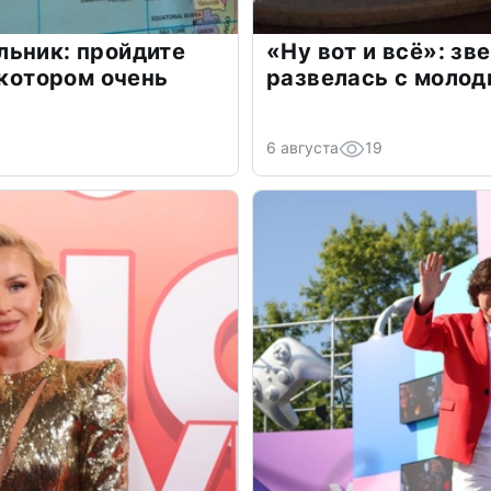
льник: пройдите
«Ну вот и всё»: з
 котором очень
развелась с моло
6 августа
19