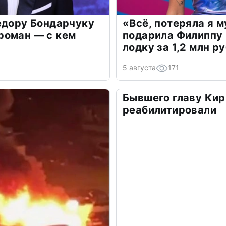
едору Бондарчуку
«Всё, потеряла я 
роман — с кем
подарила Филиппу
лодку за 1,2 млн р
5 августа
171
Бывшего главу Кир
реабилитировали