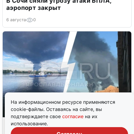
В Сочи сняли угрозу атаки БПЛА,
аэропорт закрыт
6 августа
0
На информационном ресурсе применяются
cookie-файлы. Оставаясь на сайте, вы
подтверждаете свое
согласие
на их
Ночная атака БПЛА на Ярославль:
использование.
попадания и последствия