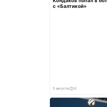
Кондаков попал в бо
с «Балтикой»
5 августа
0