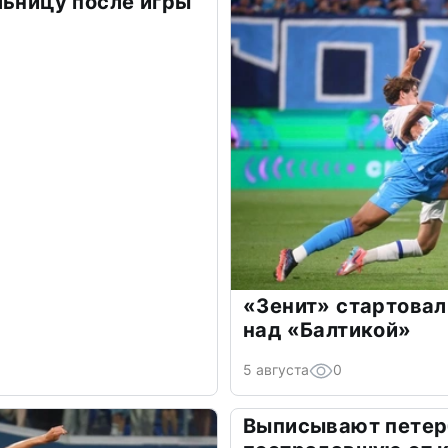
льницу после игры
«Зенит» стартовал
над «Балтикой»
5 августа
0
Выписывают петер