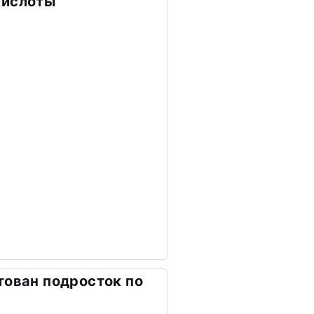
кислоты
тован подросток по