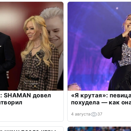
: SHAMAN довел
«Я крутая»: певиц
атворил
похудела — как он
4 августа
37