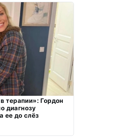
 в терапии»: Гордон
о диагнозу
а ее до слёз