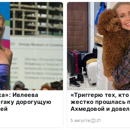
жа»: Ивлеева
«Триггерю тех, кто
егаку дорогущую
жестко прошлась п
лей
Ахмедовой и довел
5 августа
21