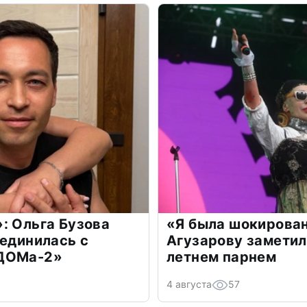
: Ольга Бузова
«Я была шокирова
оединилась с
Агузарову заметил
«ДОМа-2»
летнем парнем
4 августа
57