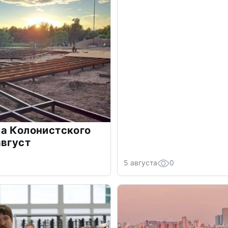
а Колонистского
август
5 августа
0