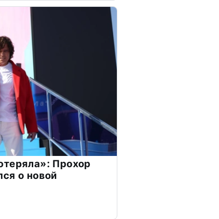
отеряла»: Прохор
ся о новой