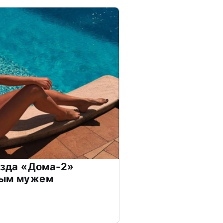
везда «Дома-2»
дым мужем