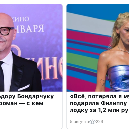
едору Бондарчуку
«Всё, потеряла я 
роман — с кем
подарила Филиппу
лодку за 1,2 млн р
5 августа
226