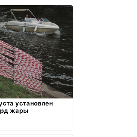
густа установлен
орд жары