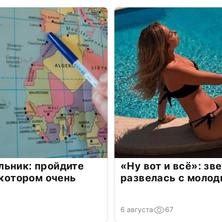
льник: пройдите
«Ну вот и всё»: з
 котором очень
развелась с моло
6 августа
67