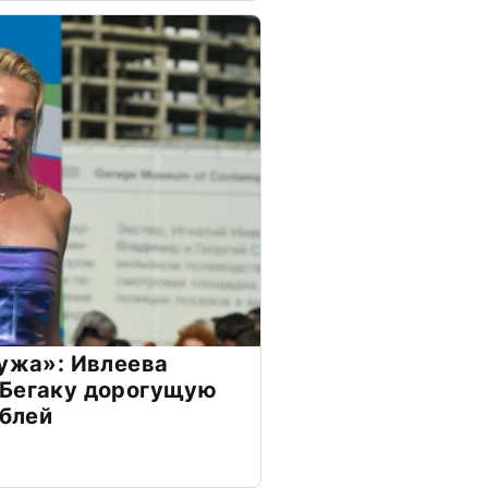
мужа»: Ивлеева
 Бегаку дорогущую
ублей