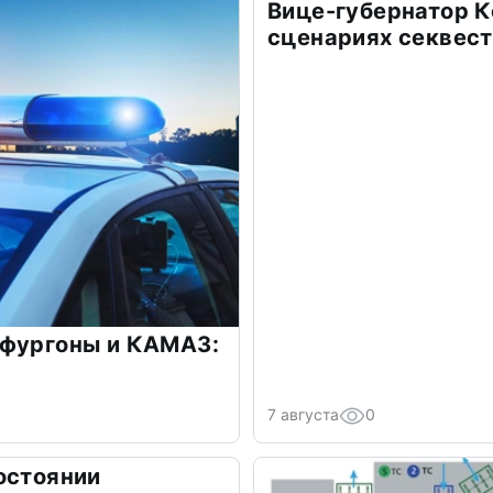
Вице-губернатор К
сценариях секвес
 фургоны и КАМАЗ:
7 августа
0
остоянии