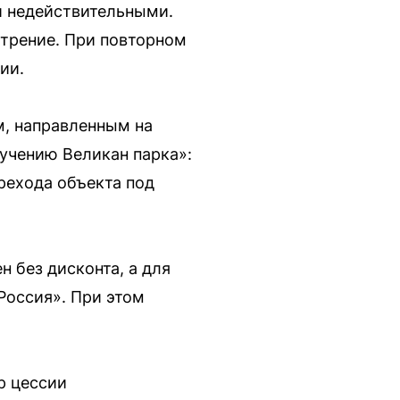
и недействительными.
отрение. При повторном
ии.
м, направленным на
лучению Великан парка»:
ерехода объекта под
 без дисконта, а для
Россия». При этом
р цессии