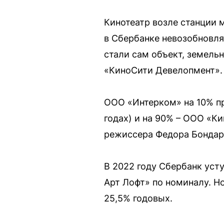
Кинотеатр возле станции 
в Сбербанке невозобновля
стали сам объект, земель
«КиноСити Девелопмент».
ООО «Интерком» на 10% п
годах) и на 90% – ООО «К
режиссера Федора Бондарч
В 2022 году Сбербанк уст
Арт Лофт» по номиналу. Но
25,5% годовых.