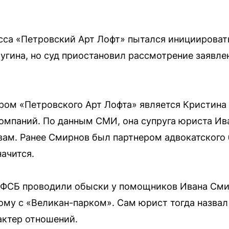
сса «Петровский Арт Лофт» пытался инициироват
угина, но суд приостановил рассмотрение заявл
ром «Петровского Арт Лофта» является Кристина
омпаний. По данным СМИ, она супруга юриста Ив
вам. Ранее Смирнов был партнером адвокатского
ачится.
и ФСБ проводили обыски у помощников Ивана Сми
ому с «Великан-парком». Сам юрист тогда назвал 
актер отношений.