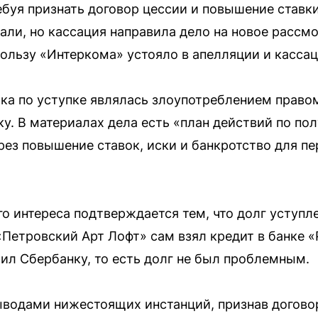
ебуя признать договор цессии и повышение ставк
али, но кассация направила дело на новое рассм
ользу «Интеркома» устояло в апелляции и кассац
лка по уступке являлась злоупотреблением право
у. В материалах дела есть «план действий по по
рез повышение ставок, иски и банкротство для п
 интереса подтверждается тем, что долг уступлен
«Петровский Арт Лофт» сам взял кредит в банке «
ил Сбербанку, то есть долг не был проблемным.
ыводами нижестоящих инстанций, признав догово