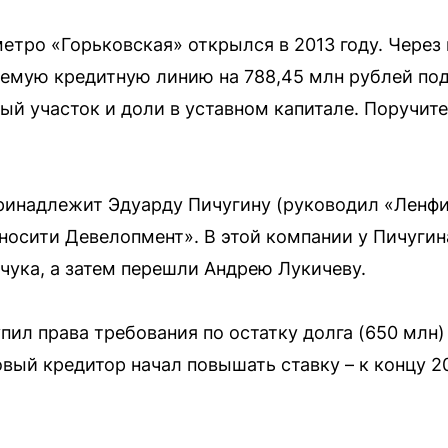
метро «Горьковская» открылся в 2013 году. Чере
емую кредитную линию на 788,45 млн рублей под
ный участок и доли в уставном капитале. Поручи
ринадлежит Эдуарду Пичугину (руководил «Ленф
иносити Девелопмент». В этой компании у Пичугин
ука, а затем перешли Андрею Лукичеву.
упил права требования по остатку долга (650 млн
вый кредитор начал повышать ставку – к концу 2