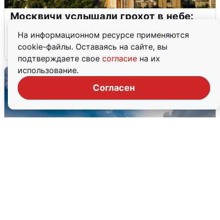
Москвичи услышали грохот в небе:
подробности
На информационном ресурсе применяются
cookie-файлы. Оставаясь на сайте, вы
7 августа
0
подтверждаете свое
согласие
на их
использование.
Согласен
МЧС ответило на сообщения о