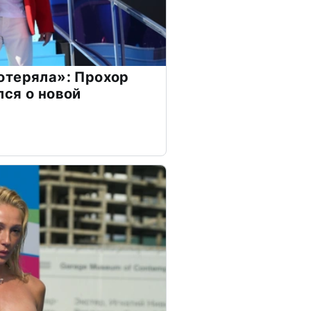
отеряла»: Прохор
ся о новой