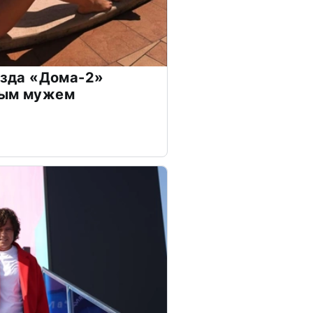
везда «Дома-2»
дым мужем