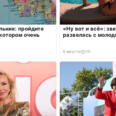
льник: пройдите
«Ну вот и всё»: з
 котором очень
развелась с моло
6 августа
15