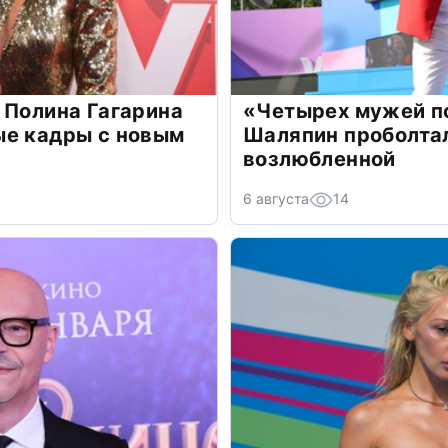
 Полина Гагарина
«Четырех мужей п
ые кадры с новым
Шаляпин проболтал
возлюбленной
6 августа
14