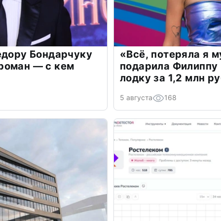
едору Бондарчуку
«Всё, потеряла я 
роман — с кем
подарила Филиппу
лодку за 1,2 млн р
5 августа
168