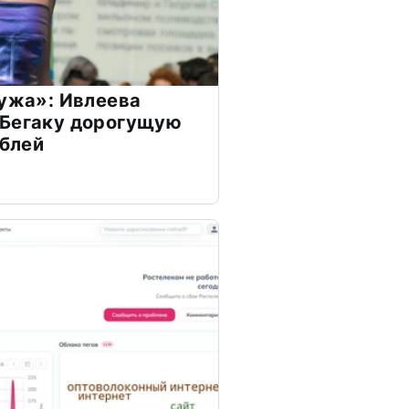
мужа»: Ивлеева
 Бегаку дорогущую
ублей