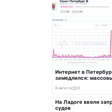
Интернет в Петербур
замедлился: массов
6 августа
0
На Ладоге ввели зап
судов