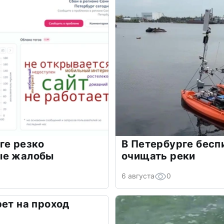
ге резко
В Петербурге бесп
ые жалобы
очищать реки
6 августа
0
рет на проход