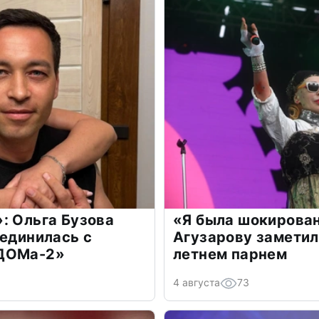
: Ольга Бузова
«Я была шокирова
оединилась с
Агузарову заметил
«ДОМа-2»
летнем парнем
4 августа
73