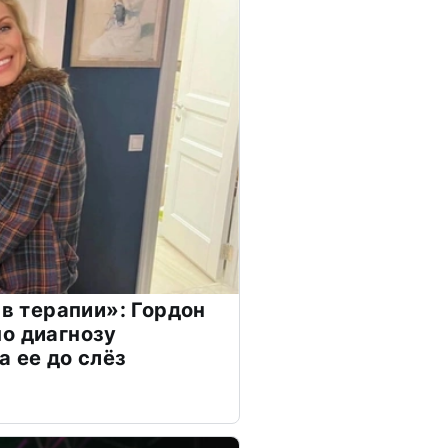
 в терапии»: Гордон
о диагнозу
а ее до слёз