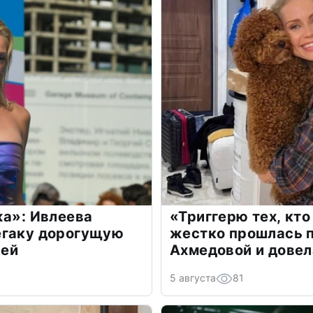
жа»: Ивлеева
«Триггерю тех, кто
егаку дорогущую
жестко прошлась п
лей
Ахмедовой и довел
5 августа
81