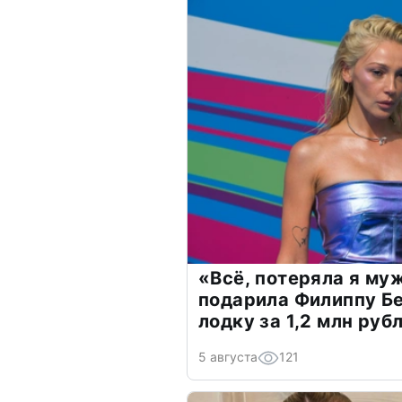
«Всё, потеряла я му
подарила Филиппу Б
лодку за 1,2 млн руб
5 августа
121