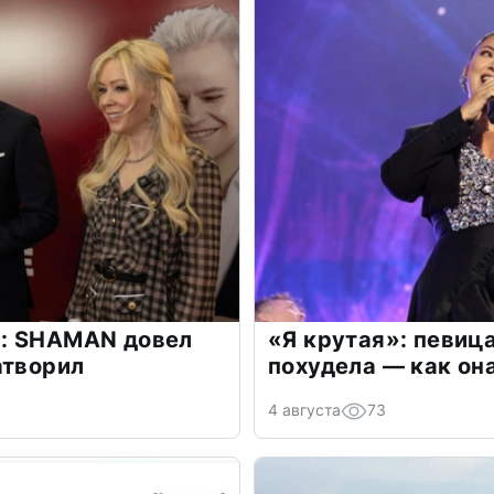
: SHAMAN довел
«Я крутая»: певиц
атворил
похудела — как он
4 августа
73