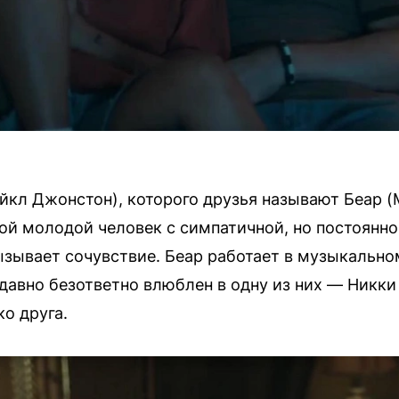
йкл Джонстон), которого друзья называют Беар (
удой молодой человек с симпатичной, но постоянн
ызывает сочувствие. Беар работает в музыкально
авно безответно влюблен в одну из них — Никки 
о друга.