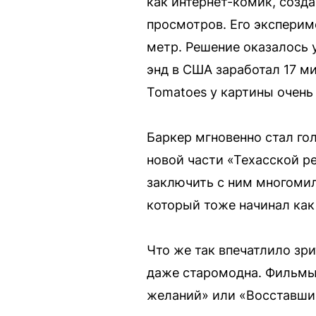
как интернет-комик, соз
просмотров. Его эксперим
метр. Решение оказалось у
энд в США заработал 17 м
Tomatoes у картины очень
Баркер мгновенно стал го
новой части «Техасской ре
заключить с ним многомил
который тоже начинал как
Что же так впечатлило зр
даже старомодна. Фильмы
желаний» или «Восставший