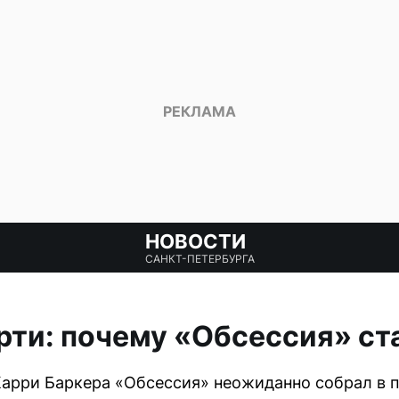
НОВОСТИ
САНКТ-ПЕТЕРБУРГА
ти: почему «Обсессия» ст
рри Баркера «Обсессия» неожиданно собрал в п