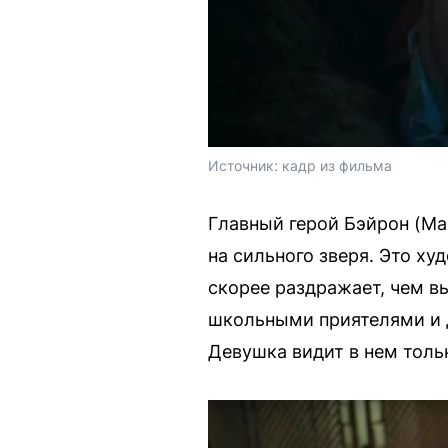
Источник: 
кадр из фильма
Главный герой Бэйрон (Ма
на сильного зверя. Это х
скорее раздражает, чем в
школьными приятелями и д
Девушка видит в нем тольк