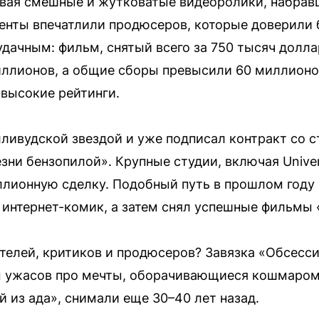
давая смешные и жутковатые видеоролики, набра
енты впечатлили продюсеров, которые доверили 
дачным: фильм, снятый всего за 750 тысяч долла
иллионов, а общие сборы превысили 60 миллионов
 высокие рейтинги.
лливудской звездой и уже подписал контракт со 
зни бензопилой». Крупные студии, включая Univer
лионную сделку. Подобный путь в прошлом году 
 интернет-комик, а затем снял успешные фильмы 
ителей, критиков и продюсеров? Завязка «Обсесс
 ужасов про мечты, оборачивающиеся кошмаром
 из ада», снимали еще 30–40 лет назад.