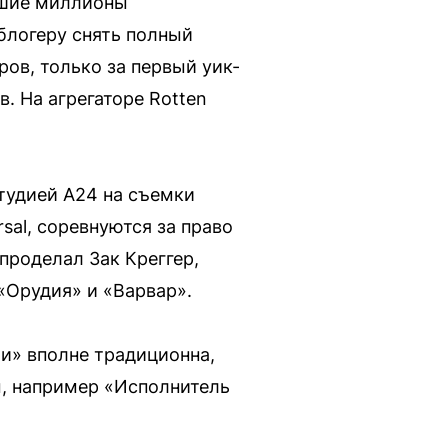
вшие миллионы
блогеру снять полный
ров, только за первый уик-
. На агрегаторе Rotten
студией A24 на съемки
sal, соревнуются за право
проделал Зак Креггер,
«Орудия» и «Варвар».
ии» вполне традиционна,
, например «Исполнитель