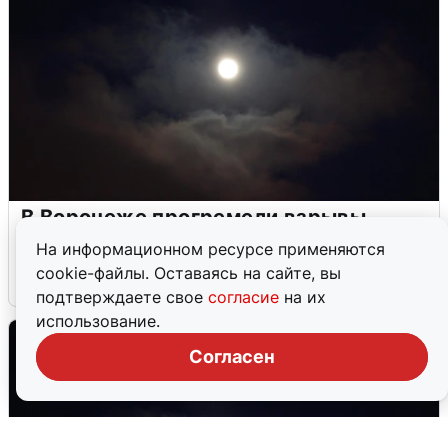
В Воронеже прогремели взрывы
после сигнала тревоги
На информационном ресурсе применяются
cookie-файлы. Оставаясь на сайте, вы
5 августа
0
подтверждаете свое
согласие
на их
использование.
Согласен