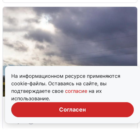
На информационном ресурсе применяются
cookie-файлы. Оставаясь на сайте, вы
подтверждаете свое
согласие
на их
использование.
Над ХМАО впервые сбили
беспилотники
Согласен
3 августа
0