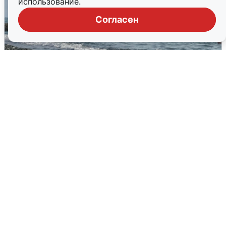
использование.
Согласен
Сирены в Сочи: новая угроза БПЛА
6 августа
0