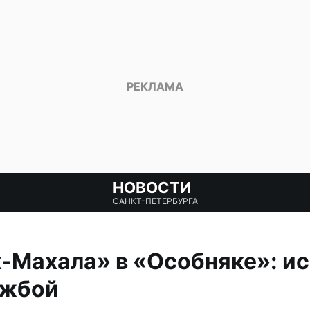
НОВОСТИ
САНКТ-ПЕТЕРБУРГА
-Махала» в «Особняке»: и
ужбой