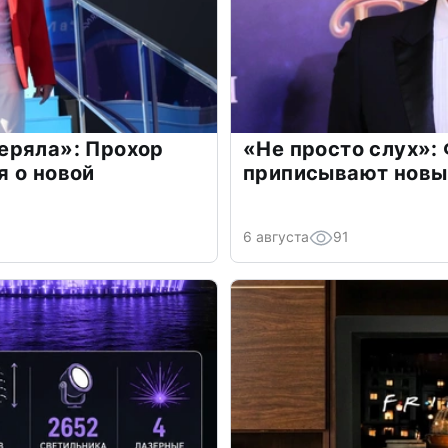
еряла»: Прохор
«Не просто слух»:
 о новой
приписывают новы
6 августа
91