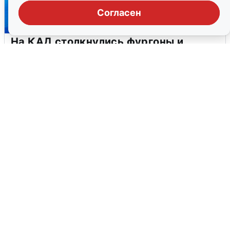
Согласен
На КАД столкнулись фургоны и
КАМАЗ: погиб водитель
7 августа
0
Вице-губернатор Корабельников о
сценариях секвестра бюджета
7 августа
0
Семак рассказал о состоянии
Кондакова и матче с «Родиной»
7 августа
0