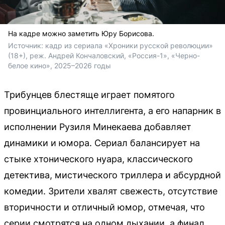
На кадре можно заметить Юру Борисова.
Источник: 
кадр из сериала «Хроники русской революции» 
(18+), реж. Андрей Кончаловский, «Россия-1», «Черно-
белое кино», 2025–2026 годы
Трибунцев блестяще играет помятого
провинциального интеллигента, а его напарник в
исполнении Рузиля Минекаева добавляет
динамики и юмора. Сериал балансирует на
стыке хтонического нуара, классического
детектива, мистического триллера и абсурдной
комедии. Зрители хвалят свежесть, отсутствие
вторичности и отличный юмор, отмечая, что
серии смотрятся на одном дыхании, а финал