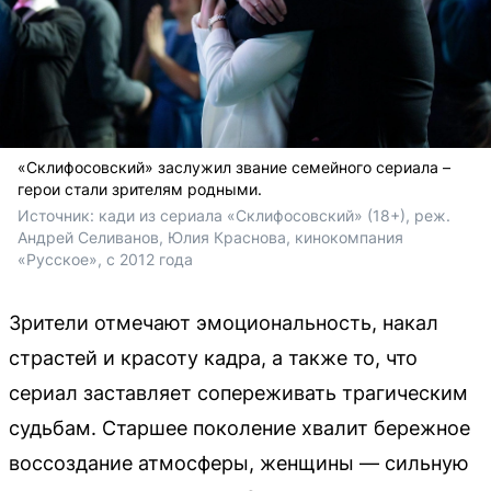
«Склифосовский» заслужил звание семейного сериала –
герои стали зрителям родными.
Источник: 
кади из сериала «Склифосовский» (18+), реж. 
Андрей Селиванов, Юлия Краснова, 
кинокомпания 
«Русское», с 2012 года
Зрители отмечают эмоциональность, накал
страстей и красоту кадра, а также то, что
сериал заставляет сопереживать трагическим
судьбам. Старшее поколение хвалит бережное
воссоздание атмосферы, женщины — сильную