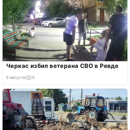
Черкас избил ветерана СВО в Ревде
9 августа
0