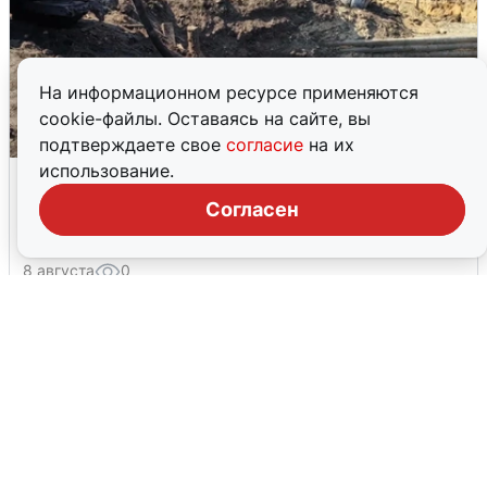
На информационном ресурсе применяются
cookie-файлы. Оставаясь на сайте, вы
подтверждаете свое
согласие
на их
использование.
РВК-Воронеж показал ход работ,
оставивших без воды половину
Согласен
Воронежа
8 августа
0