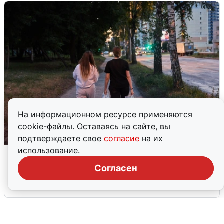
На информационном ресурсе применяются
cookie-файлы. Оставаясь на сайте, вы
подтверждаете свое
согласие
на их
использование.
Опубликована карта отключений
воды в Воронеже
Согласен
6 августа
0