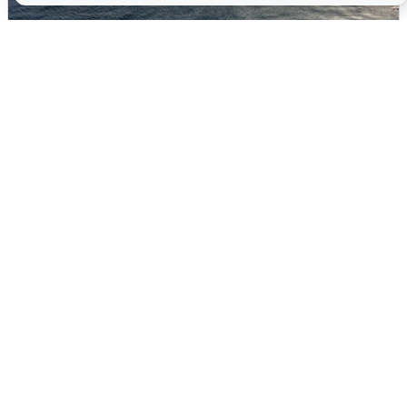
В Сочи сняли угрозу атаки БПЛА,
аэропорт закрыт
6 августа
0