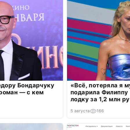
едору Бондарчуку
«Всё, потеряла я 
роман — с кем
подарила Филиппу
лодку за 1,2 млн р
5 августа
166