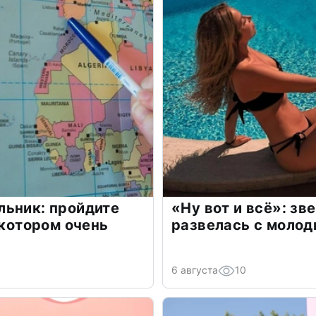
льник: пройдите
«Ну вот и всё»: з
 котором очень
развелась с моло
6 августа
10