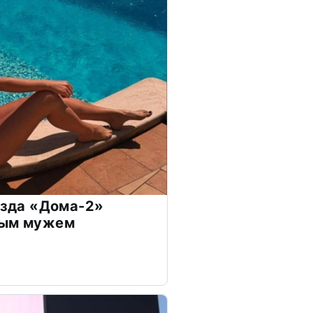
везда «Дома-2»
дым мужем