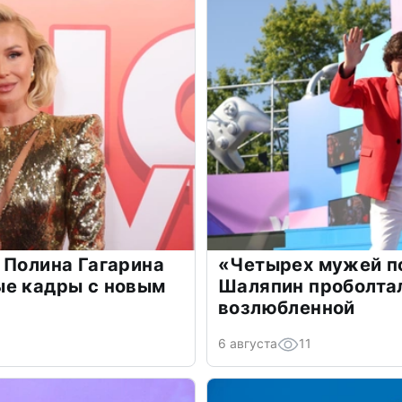
 Полина Гагарина
«Четырех мужей п
ые кадры с новым
Шаляпин проболтал
возлюбленной
6 августа
11