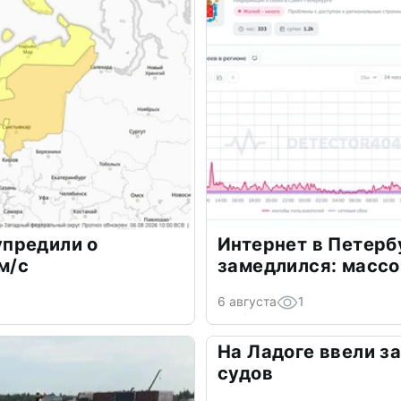
предили о
Интернет в Петерб
м/с
замедлился: масс
6 августа
1
На Ладоге ввели з
судов