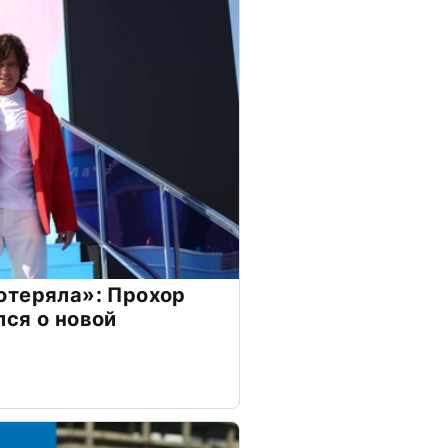
отеряла»: Прохор
ся о новой