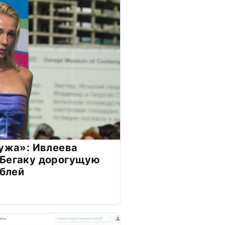
мужа»: Ивлеева
 Бегаку дорогущую
ублей