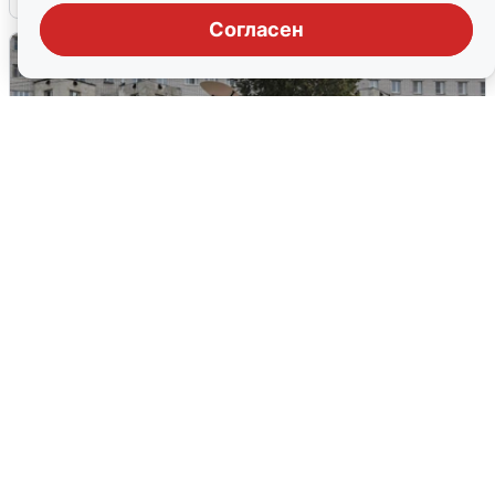
Согласен
Грохот в небе разбудил жителей
Кстова
4 августа
0