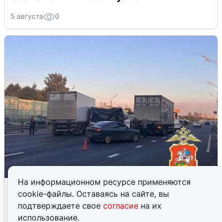
5 августа
0
На информационном ресурсе применяются
Пять машин столкнулись на
cookie-файлы. Оставаясь на сайте, вы
Дмитровском шоссе в Подмосковье
подтверждаете свое
согласие
на их
использование.
4 августа
0