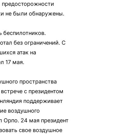
ра предосторожности
ки не были обнаружены.
ь беспилотников.
отал без ограничений. С
шихся атак на
л 17 мая.
ушного пространства
встрече с президентом
инляндия поддерживает
ние воздушного
л Орпо. 24 мая президент
зовать свое воздушное