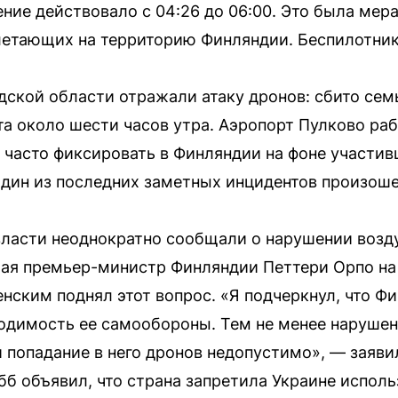
ение действовало с 04:26 до 06:00. Это была ме
летающих на территорию Финляндии. Беспилотни
дской области отражали атаку дронов: сбито сем
а около шести часов утра. Аэропорт Пулково раб
 часто фиксировать в Финляндии на фоне участив
дин из последних заметных инцидентов произоше
власти неоднократно сообщали о нарушении возд
ая премьер-министр Финляндии Петтери Орпо на 
ским поднял этот вопрос. «Я подчеркнул, что Ф
одимость ее самообороны. Тем не менее наруше
 попадание в него дронов недопустимо», — заяви
б объявил, что страна запретила Украине исполь