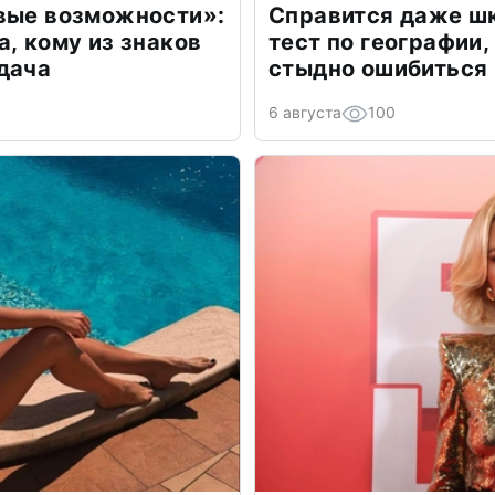
овые возможности»:
Справится даже шк
а, кому из знаков
тест по географии,
дача
стыдно ошибиться
6 августа
100