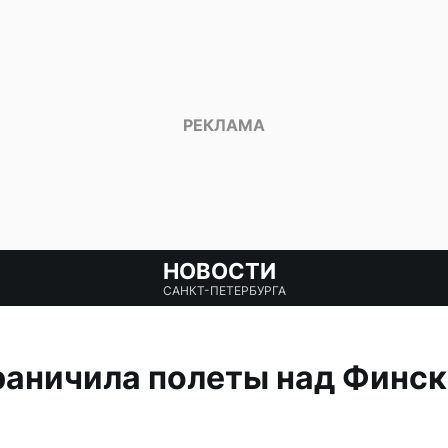
НОВОСТИ
САНКТ-ПЕТЕРБУРГА
раничила полеты над Финс