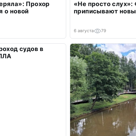
еряла»: Прохор
«Не просто слух»:
 о новой
приписывают новы
6 августа
79
роход судов в
БПЛА