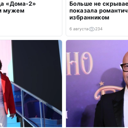
зда «Дома-2»
Больше не скрывае
м мужем
показала романти
избранником
6 августа
234