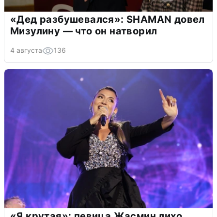
«Дед разбушевался»: SHAMAN довел
Мизулину — что он натворил
4 августа
136
«Я крутая»: певица Жасмин лихо