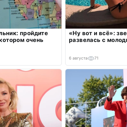
льник: пройдите
«Ну вот и всё»: з
 котором очень
развелась с моло
6 августа
71