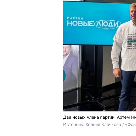
Два новых члена партии, Артём Н
Источник: 
Ксения Клочкова / «Фон