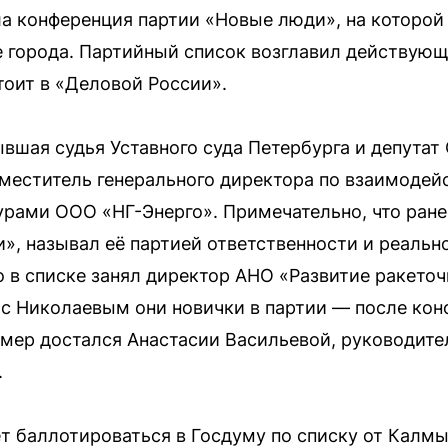
а конференция партии «Новые люди», на которой
е города. Партийный список возглавил действую
тоит в «Деловой России».
вшая судья Уставного суда Петербурга и депутат 
меститель генерального директора по взаимоде
рами ООО «НГ-Энерго». Примечательно, что ранее
», называл её партией ответственности и реальн
о в списке занял директор АНО «Развитие ракето
 с Николаевым они новички в партии — после ко
мер достался Анастасии Васильевой, руководите
.
т баллотироваться в Госдуму по списку от Калмы