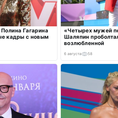
 Полина Гагарина
«Четырех мужей п
ые кадры с новым
Шаляпин проболтал
возлюбленной
6 августа
58