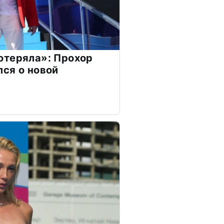
отеряла»: Прохор
ся о новой