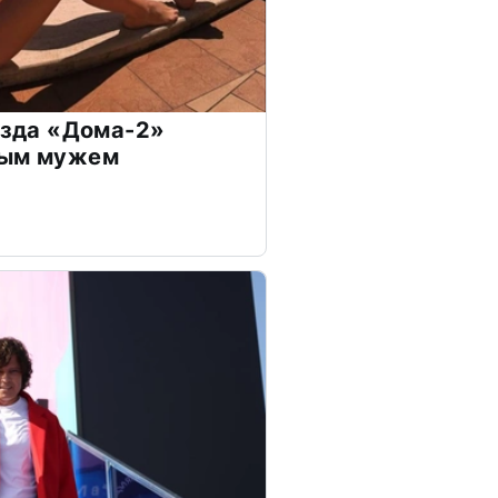
везда «Дома-2»
дым мужем