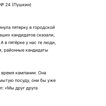
 № 24 (Пушкин)
инула пятерку в городской
наших кандидатов сказали,
А в пятёрке у нас те люди,
ам, районные кандидаты
о время кампании. Она
мытую посуду, они бы уже
л: «Мы друг друга