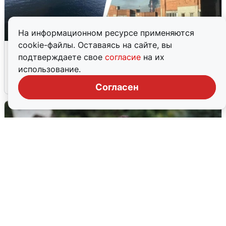
На информационном ресурсе применяются
cookie-файлы. Оставаясь на сайте, вы
Ночная атака БПЛА на Ярославль:
подтверждаете свое
согласие
на их
попадания и последствия
использование.
6 августа
0
Согласен