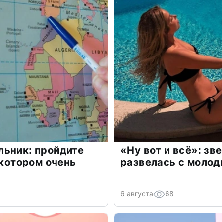
льник: пройдите
«Ну вот и всё»: з
 котором очень
развелась с моло
6 августа
68