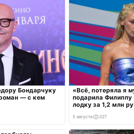
едору Бондарчуку
«Всё, потеряла я 
роман — с кем
подарила Филиппу
лодку за 1,2 млн р
5 августа
227