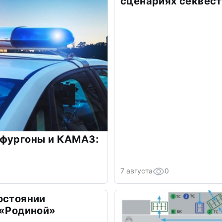
сценариях секвес
 фургоны и КАМАЗ:
7 августа
0
остоянии
 «Родиной»