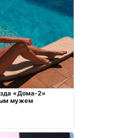
везда «Дома-2»
дым мужем