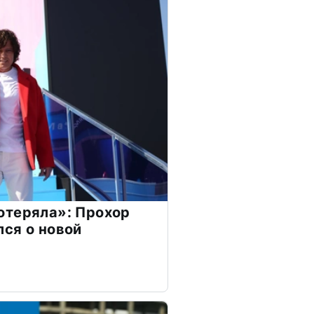
отеряла»: Прохор
ся о новой