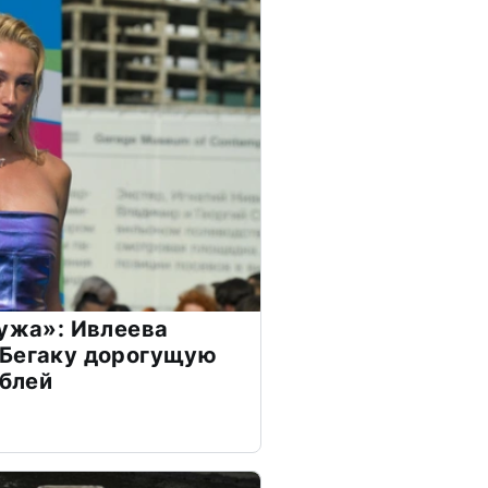
мужа»: Ивлеева
 Бегаку дорогущую
ублей