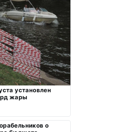
густа установлен
орд жары
орабельников о