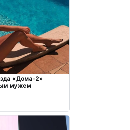
везда «Дома-2»
дым мужем