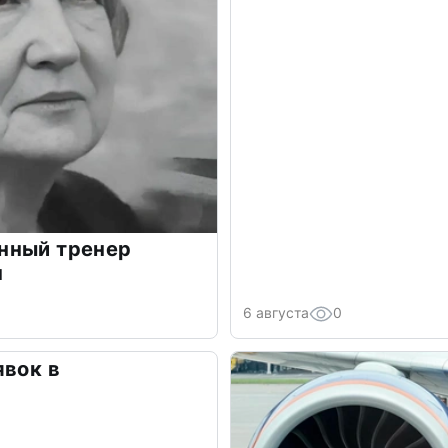
нный тренер
ч
6 августа
0
явок в