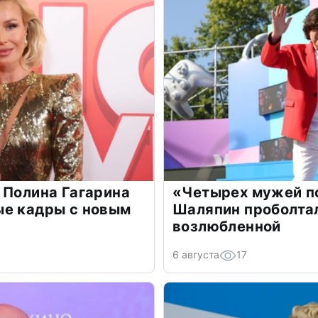
 Полина Гагарина
«Четырех мужей п
ые кадры с новым
Шаляпин проболтал
возлюбленной
6 августа
17