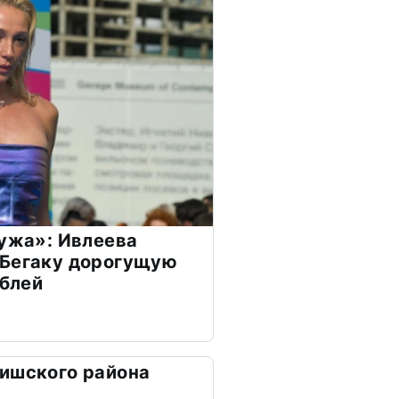
мужа»: Ивлеева
 Бегаку дорогущую
ублей
ишского района