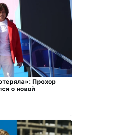
отеряла»: Прохор
ся о новой