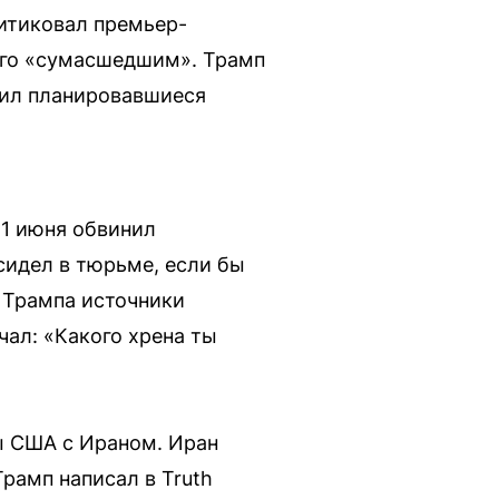
итиковал премьер-
 его «сумасшедшим». Трамп
вил планировавшиеся
 1 июня обвинил
сидел в тюрьме, если бы
а Трампа источники
чал: «Какого хрена ты
ы США с Ираном. Иран
рамп написал в Truth