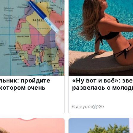
льник: пройдите
«Ну вот и всё»: з
 котором очень
развелась с моло
6 августа
20