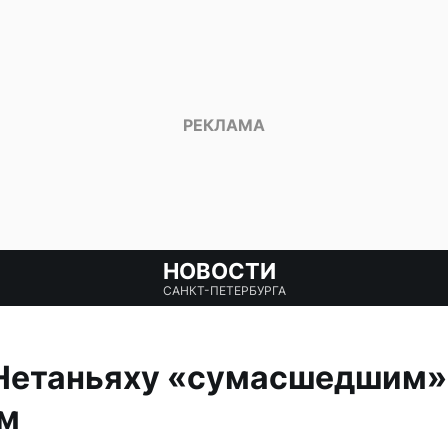
НОВОСТИ
САНКТ-ПЕТЕРБУРГА
 Нетаньяху «сумасшедшим»
м