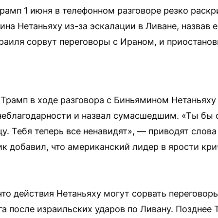
амп 1 июня в телефонном разговоре резко раскр
на Нетаньяху из-за эскалации в Ливане, назвав
зраиля сорвут переговоры с Ираном, и приостано
 Трамп в ходе разговора с Биньямином Нетаньяху
неблагодарности и назвал сумасшедшим. «Ты бы 
цу. Тебя теперь все ненавидят», — приводят слов
к добавил, что американский лидер в ярости кри
что действия Нетаньяху могут сорвать переговор
а после израильских ударов по Ливану. Позднее Т