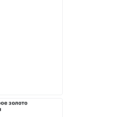
рое золото
ы