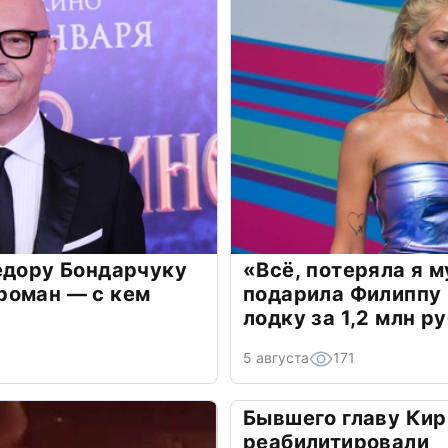
едору Бондарчуку
«Всё, потеряла я 
роман — с кем
подарила Филиппу
лодку за 1,2 млн р
5 августа
171
Бывшего главу Кир
реабилитировали