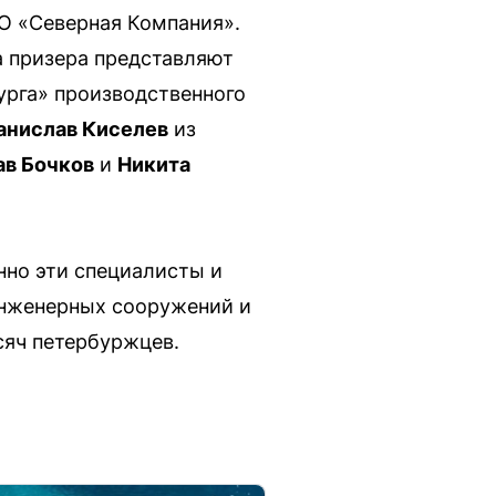
О «Северная Компания».
а призера представляют
урга» производственного
анислав Киселев
из
ав Бочков
и
Никита
нно эти специалисты и
инженерных сооружений и
сяч петербуржцев.