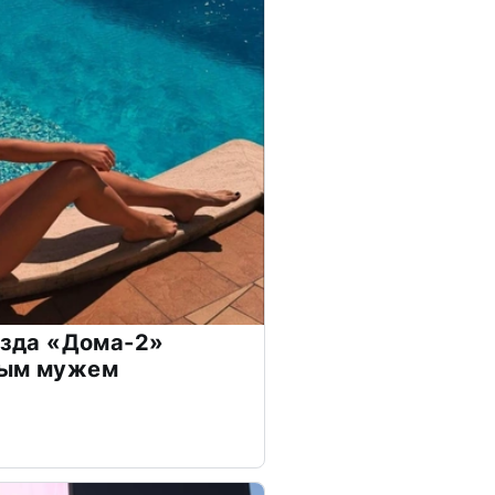
везда «Дома-2»
дым мужем