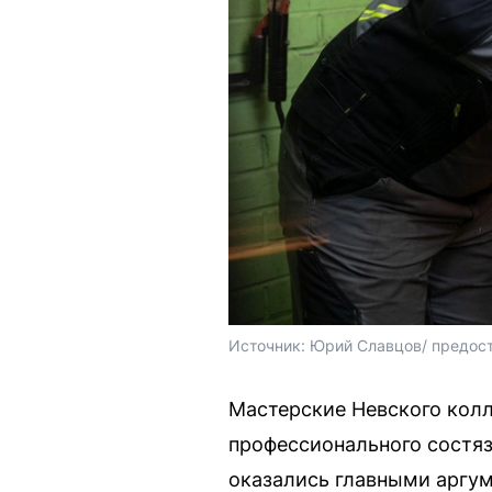
Источник: 
Юрий Славцов/ предост
Мастерские Невского колл
профессионального состяз
оказались главными аргум