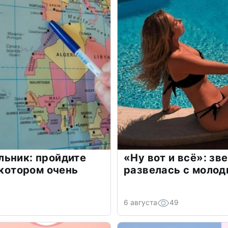
льник: пройдите
«Ну вот и всё»: з
 котором очень
развелась с моло
6 августа
49