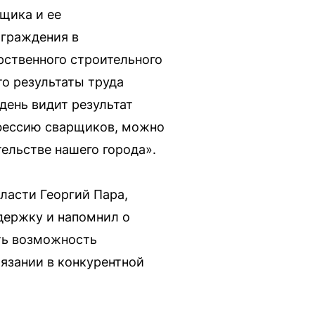
щика и ее
аграждения в
рственного строительного
то результаты труда
день видит результат
офессию сварщиков, можно
тельстве нашего города».
ласти Георгий Пара,
держку и напомнил о
ть возможность
язании в конкурентной