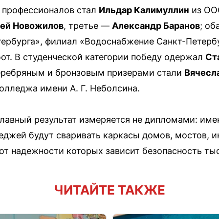
 профессионалов стал
Ильдар Калимуллин
из ОО
ей Новожилов
, третье —
Александр Баранов
; об
ербурга», филиал «Водоснабжение Санкт-Петерб
от. В студенческой категории победу одержал
Ст
еребряным и бронзовым призерами стали
Вячесл
олледжа имени А. Г. Неболсина.
 главный результат измеряется не дипломами: име
еджей будут сваривать каркасы домов, мостов, 
т надежности которых зависит безопасность ты
ЧИТАЙТЕ ТАКЖЕ