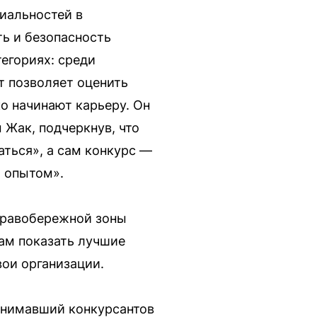
иальностей в
ть и безопасность
тегориях: среди
т позволяет оценить
о начинают карьеру. Он
 Жак, подчеркнув, что
аться», а сам конкурс —
а опытом».
Правобережной зоны
ам показать лучшие
ои организации.
инимавший конкурсантов