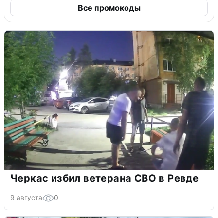
Все промокоды
Черкас избил ветерана СВО в Ревде
9 августа
0