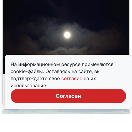
На информационном ресурсе применяются
cookie-файлы. Оставаясь на сайте, вы
Взрывы в Воронеже после сигнала
подтверждаете свое
согласие
на их
тревоги
использование.
Согласен
5 августа
0