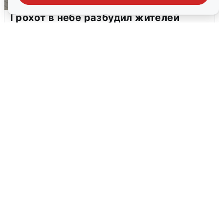
Грохот в небе разбудил жителей
Кстова
4 августа
0
В Туре вода убывает, на других реках