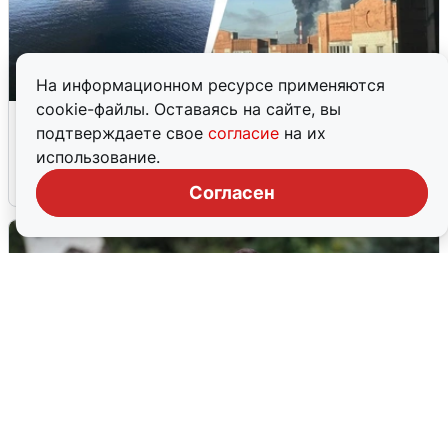
На информационном ресурсе применяются
cookie-файлы. Оставаясь на сайте, вы
Ночная атака БПЛА на Ярославль:
подтверждаете свое
согласие
на их
попадания и последствия
использование.
6 августа
0
Согласен