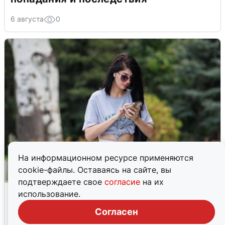
6 августа
0
На информационном ресурсе применяются
cookie-файлы. Оставаясь на сайте, вы
подтверждаете свое
согласие
на их
Волгоградцы остались без
использование.
мобильного интернета
Согласен
6 августа
0