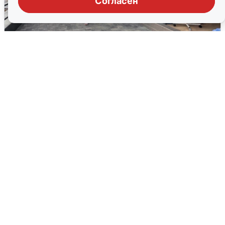
Согласен
В Сочи объявили угрозу атаки БПЛА и
закрыли пляжи
6 августа
0