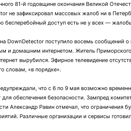
нного 81-й годовщине окончания Великой Отечест
tor не зафиксировал массовых жалоб ни в Петерб
ю бесперебойный доступ есть не у всех — жалоб
 на DownDetector поступило восемь сообщений о
м и домашним интернетом. Житель Приморского
нтернет вырубился. Эфирное телевидение отсутст
го словам, «в порядке».
редупреждали, что с 6 по 9 мая возможно времен
т для обеспечения безопасности. Зампред комитет
ти Александр Равин отмечал, что ограничения бу
иятий. Различные организации и сервисы готови