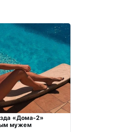
везда «Дома-2»
дым мужем