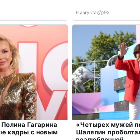
6 августа
93
 Полина Гагарина
«Четырех мужей п
ые кадры с новым
Шаляпин проболтал
возлюбленной