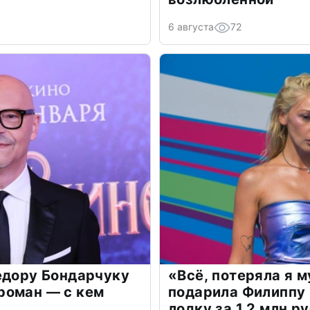
6 августа
72
едору Бондарчуку
«Всё, потеряла я 
роман — с кем
подарила Филиппу
лодку за 1,2 млн р