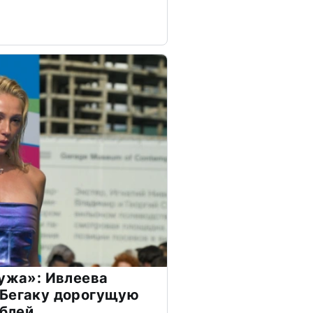
мужа»: Ивлеева
 Бегаку дорогущую
ублей