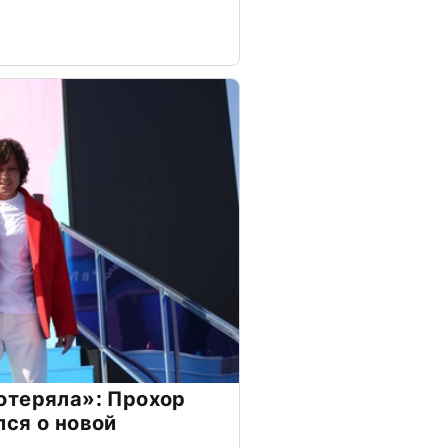
отеряла»: Прохор
ся о новой