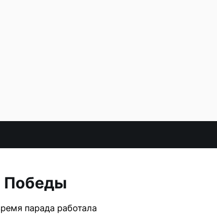
ь Победы
время парада работала