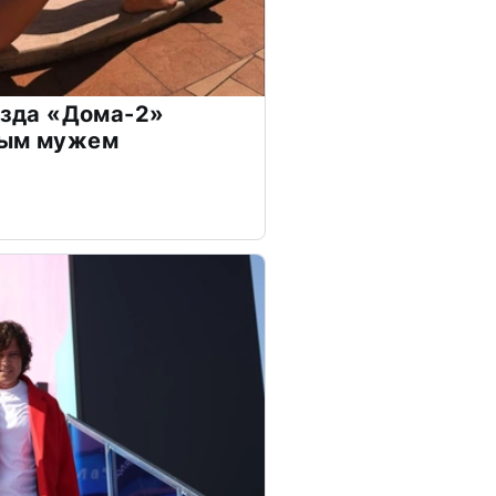
везда «Дома-2»
дым мужем