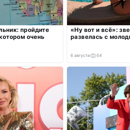
льник: пройдите
«Ну вот и всё»: з
 котором очень
развелась с моло
6 августа
54