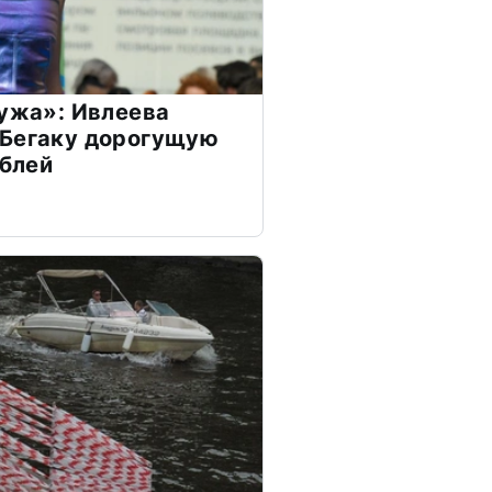
мужа»: Ивлеева
 Бегаку дорогущую
ублей