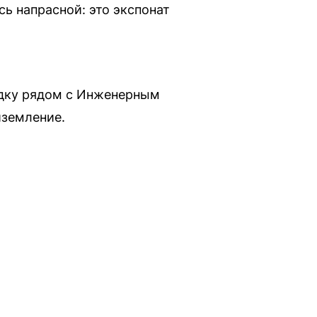
ь напрасной: это экспонат
адку рядом с Инженерным
иземление.