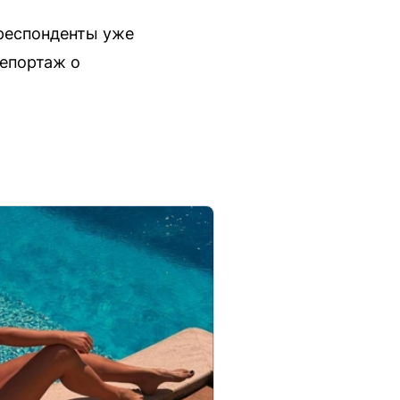
рреспонденты уже
репортаж о