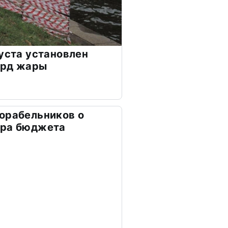
густа установлен
орд жары
орабельников о
тра бюджета