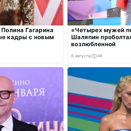
 Полина Гагарина
«Четырех мужей п
ые кадры с новым
Шаляпин проболтал
возлюбленной
6 августа
46