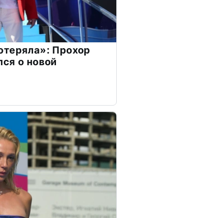
отеряла»: Прохор
ся о новой