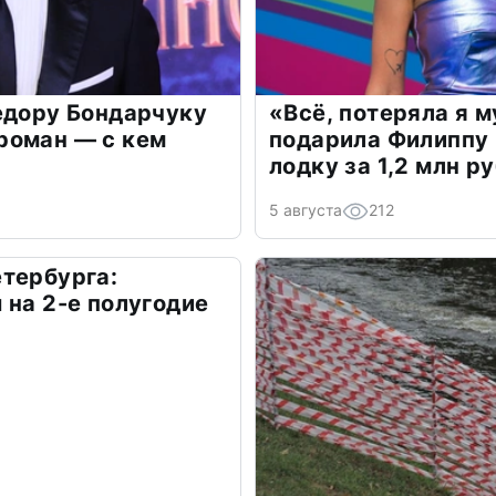
едору Бондарчуку
«Всё, потеряла я 
роман — с кем
подарила Филиппу
лодку за 1,2 млн р
5 августа
212
тербурга:
 на 2-е полугодие