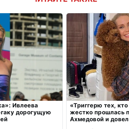
жа»: Ивлеева
«Триггерю тех, кто
егаку дорогущую
жестко прошлась п
лей
Ахмедовой и довел