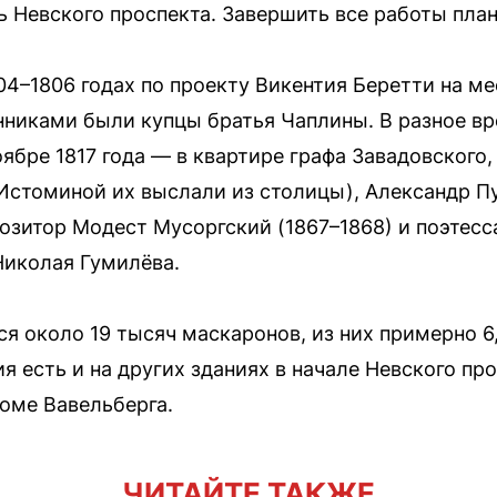
ь Невского проспекта. Завершить все работы план
04–1806 годах по проекту Викентия Беретти на ме
никами были купцы братья Чаплины. В разное вр
ябре 1817 года — в квартире графа Завадовского,
Истоминой их выслали из столицы), Александр П
озитор Модест Мусоргский (1867–1868) и поэтес
Николая Гумилёва.
ся около 19 тысяч маскаронов, из них примерно 
 есть и на других зданиях в начале Невского про
оме Вавельберга.
ЧИТАЙТЕ ТАКЖЕ