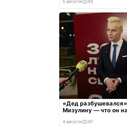
5 августа
92
«Дед разбушевался»
Мизулину — что он н
4 августа
97