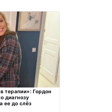
 в терапии»: Гордон
о диагнозу
а ее до слёз