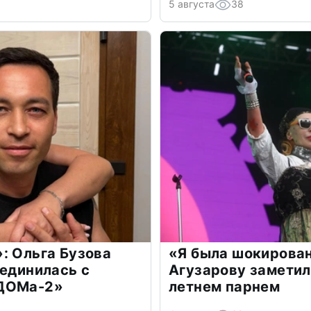
5 августа
38
: Ольга Бузова
«Я была шокирова
оединилась с
Агузарову заметил
«ДОМа-2»
летнем парнем