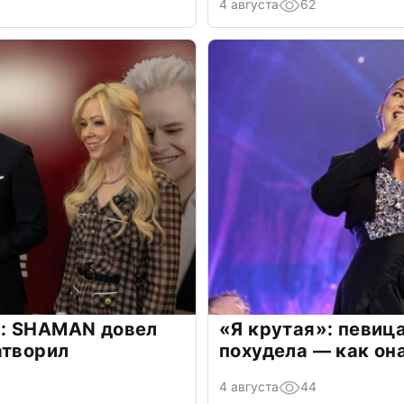
4 августа
62
: SHAMAN довел
«Я крутая»: певиц
атворил
похудела — как он
4 августа
44