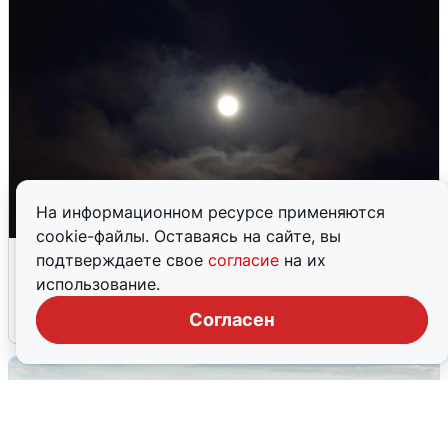
На информационном ресурсе применяются
cookie-файлы. Оставаясь на сайте, вы
Взрывы в Воронеже после сигнала
подтверждаете свое
согласие
на их
тревоги
использование.
Согласен
5 августа
0