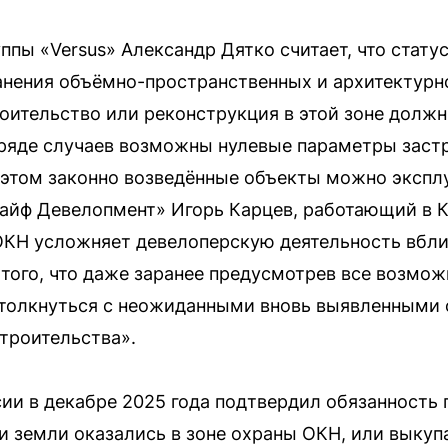
ппы «Versus» Александр Дятко считает, что стату
анения объёмно-пространственных и архитектур
оительство или реконструкция в этой зоне долж
В ряде случаев возможны нулевые параметры зас
 этом законно возведённые объекты можно экспл
айф Девелопмент» Игорь Карцев, работающий в К
 ОКН усложняет девелоперскую деятельность вбл
 того, что даже заранее предусмотрев все возмо
столкнуться с неожиданными вновь выявленными
троительства».
ии в декабре 2025 года подтвердил обязанность
и земли оказались в зоне охраны ОКН, или выкуп