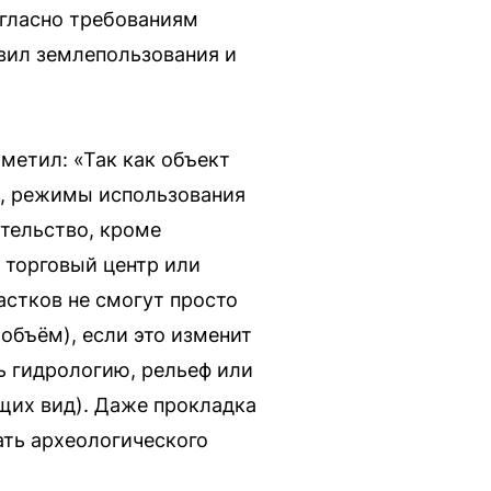
огласно требованиям
вил землепользования и
етил: «Так как объект
), режимы использования
тельство, кроме
 торговый центр или
астков не смогут просто
объём), если это изменит
ь гидрологию, рельеф или
щих вид). Даже прокладка
ать археологического