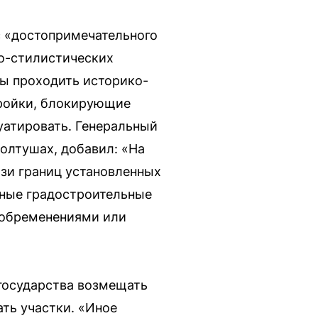
с «достопримечательного
но-стилистических
ны проходить историко-
тройки, блокирующие
уатировать. Генеральный
олтушах, добавил: «На
изи границ установленных
жные градостроительные
 обременениями или
 государства возмещать
ать участки. «Иное