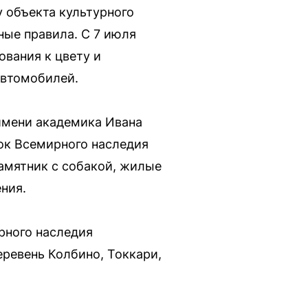
у объекта культурного
ные правила. С 7 июля
вания к цвету и
автомобилей.
имени академика Ивана
сок Всемирного наследия
амятник с собакой, жилые
ния.
рного наследия
еревень Колбино, Токкари,