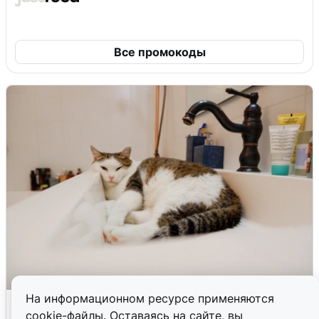
Все промокоды
На информационном ресурсе применяются
Екатеринбуржцам объяснили, когда
cookie-файлы. Оставаясь на сайте, вы
вернут воду