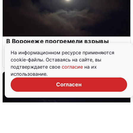
В Воронеже прогремели взрывы
после сигнала тревоги
На информационном ресурсе применяются
cookie-файлы. Оставаясь на сайте, вы
5 августа
0
подтверждаете свое
согласие
на их
использование.
Согласен