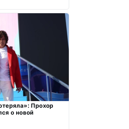
отеряла»: Прохор
ся о новой