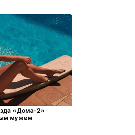
везда «Дома-2»
дым мужем