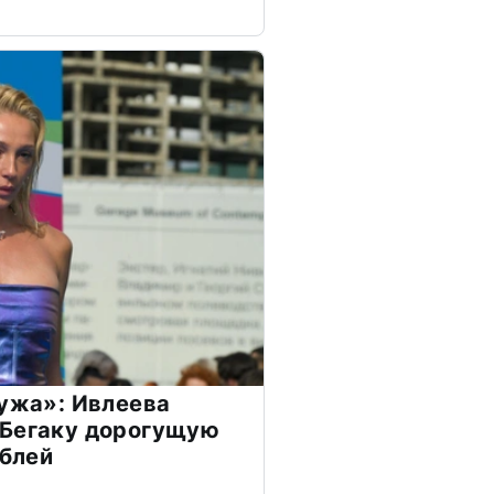
мужа»: Ивлеева
 Бегаку дорогущую
ублей