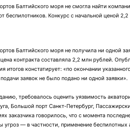
ртов Балтийского моря не смогла найти компан
т беспилотников. Конкурс с начальной ценой 2,2
ртов Балтийского моря не получила ни одной зая
 цена контракта составляла 2,2 млн рублей. Опу
я итогов констатирует: «по окончании указанног
подачи заявок не было подано ни одной заявки».
данию, требовалось оценить уязвимость акватори
уга, Большой порт Санкт-Петербург, Пассажирски
иях заказчика говорилось, что с момента послед
ы угроз — в частности, применение беспилотных 