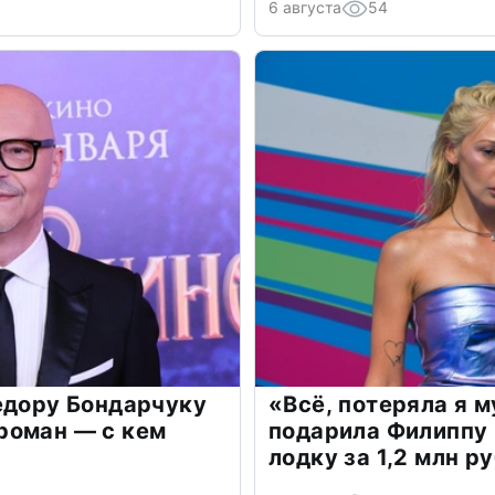
6 августа
54
едору Бондарчуку
«Всё, потеряла я 
роман — с кем
подарила Филиппу
лодку за 1,2 млн р