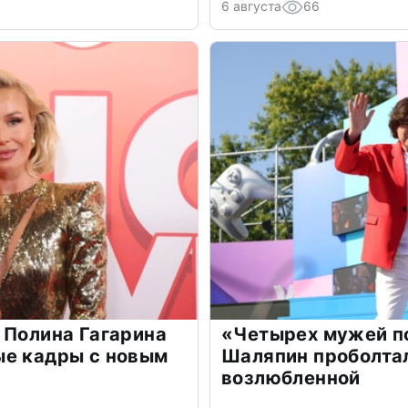
6 августа
66
 Полина Гагарина
«Четырех мужей п
ые кадры с новым
Шаляпин проболтал
возлюбленной