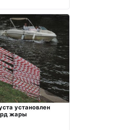
густа установлен
орд жары