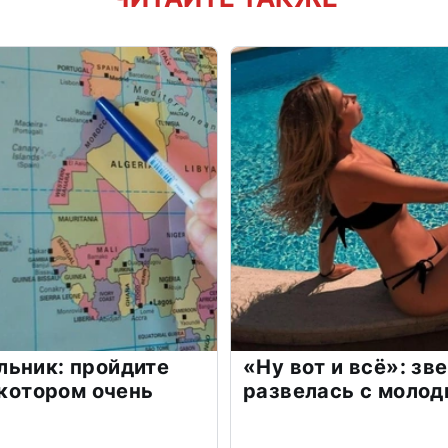
льник: пройдите
«Ну вот и всё»: з
 котором очень
развелась с моло