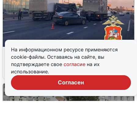
На информационном ресурсе применяются
Пять машин столкнулись на
cookie-файлы. Оставаясь на сайте, вы
Дмитровском шоссе в Подмосковье
подтверждаете свое
согласие
на их
использование.
4 августа
0
Согласен